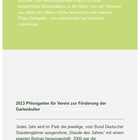
sommer- und herbstblühenden Phlox mit ihren
farbenfrohen Blütenballons in die Höhe. Von der Terrasse
aus lässt sich alles in Ruhe betrachten und manche
Phlox-Duftwelle - von unscheinbar bis betörend-
mitnehmen.
2013 Phloxgarten für Verein zur Förderung der
Gartenkultur
Jedes Jahr wird im Park die jeweilige, vom Bund Deutscher
Staudengärtner ausgerufene „Staude des Jahres“ mit einem
eigenen Beitrag herausgestellt. 2006 war die